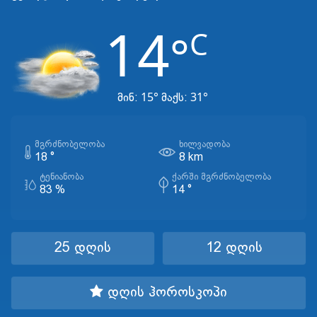
14
C
°
15°
31°
მინ:
მაქს:
ᲛᲒᲠᲫᲜᲝᲑᲔᲚᲝᲑᲐ
ᲮᲘᲚᲕᲐᲓᲝᲑᲐ
18 °
8 km
ᲢᲔᲜᲘᲐᲜᲝᲑᲐ
ᲥᲐᲠᲨᲘ ᲛᲒᲠᲫᲜᲝᲑᲔᲚᲝᲑᲐ
83 %
14 °
25 დღის
12 დღის
დღის ჰოროსკოპი