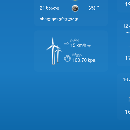
1
29 °
21 საათი
იხილეთ ვრცლად
12
Ო
ᲥᲐᲠᲘ
15 km/h
ᲬᲜᲔᲕᲐ
1
100.70 kpa
16
1