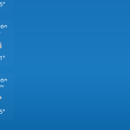
5°
სტო
ი
1°
სტო
თი
5°