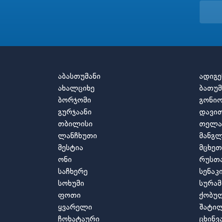
აბასთუმანი
ადიგე
ახალციხე
ბათუმ
ბორჯომი
გონი
გურჯაანი
დავით
თბილისი
თელა
ლანჩხუთი
მანგლ
მესტია
მცხეთ
ონი
რუსთ
საჩხერე
სენაკ
სოხუმი
სურამ
ფოთი
ქობუ
ყვარელი
შატი
ჩოხატაური
ცხინ