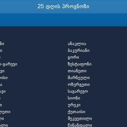
25 დღის პროგნოზი
ნი
ანაკლია
ი
ბაკურიანი
ო
გორი
-გარეჯი
ზესტაფონი
ვი
თიანეთი
ისი
მარნეული
ა
ოზურგეთი
ავი
საგარეჯო
ი
სიონი
ი
ურეკი
ლეთი
ქუთაისი
ლი
შეკვეთილი
ვალი
წინანდალი