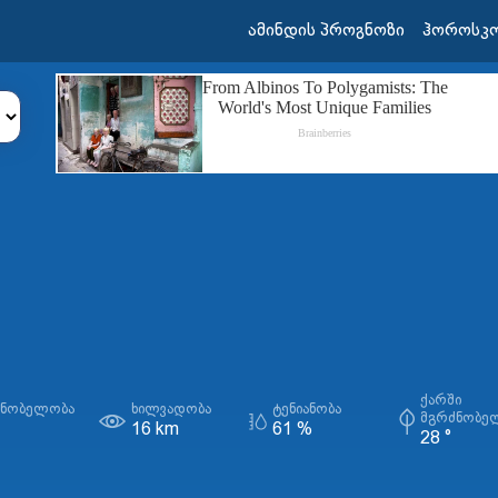
ამინდის პროგნოზი
ჰოროსკ
ᲥᲐᲠᲨᲘ
ᲫᲜᲝᲑᲔᲚᲝᲑᲐ
ᲮᲘᲚᲕᲐᲓᲝᲑᲐ
ᲢᲔᲜᲘᲐᲜᲝᲑᲐ
ᲛᲒᲠᲫᲜᲝᲑᲔ
16 km
61 %
28 °