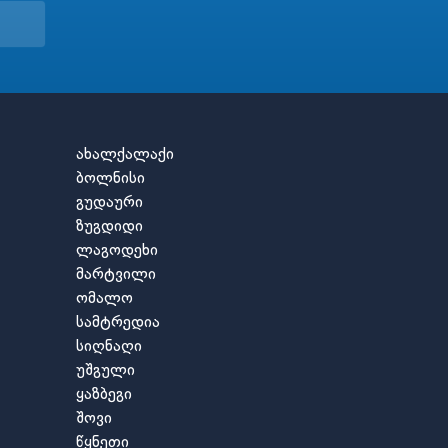
ახალქალაქი
ბოლნისი
გუდაური
ზუგდიდი
ლაგოდეხი
მარტვილი
ომალო
სამტრედია
სიღნაღი
უშგული
ყაზბეგი
შოვი
წყნეთი