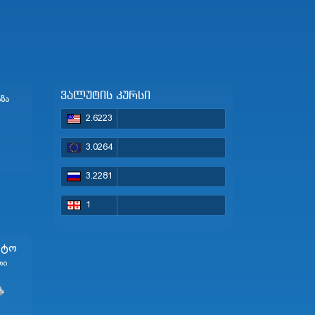
ვალუტის კურსი
ᲖᲐ
2.6223
3.0264
3.2281
1
სტო
თი